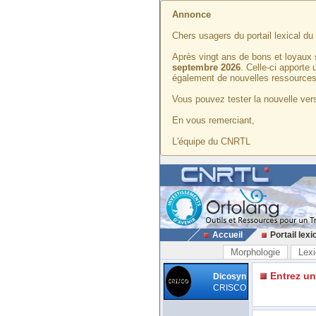
Annonce
Chers usagers du portail lexical d
Après vingt ans de bons et loyaux 
septembre 2026
. Celle-ci apporte
également de nouvelles ressources
Vous pouvez tester la nouvelle vers
En vous remerciant,
L'équipe du CNRTL
Accueil
Portail lexi
Morphologie
Lexi
Entrez u
Dicosyn
CRISCO