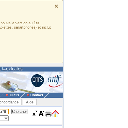
×
e nouvelle version au
1er
ablettes, smartphones) et inclut
Outils
Contact
oncordance
Aide