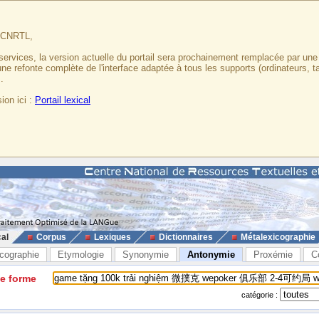
u CNRTL,
services, la version actuelle du portail sera prochainement remplacée par un
 une refonte complète de l'interface adaptée à tous les supports (ordinateurs, t
.
ion ici :
Portail lexical
cal
Corpus
Lexiques
Dictionnaires
Métalexicographie
cographie
Etymologie
Synonymie
Antonymie
Proxémie
C
ne forme
catégorie :