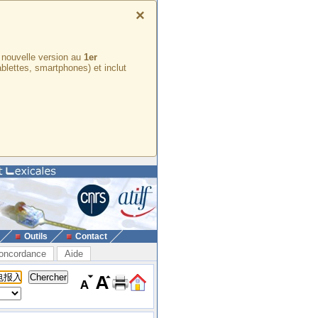
×
e nouvelle version au
1er
ablettes, smartphones) et inclut
Outils
Contact
oncordance
Aide