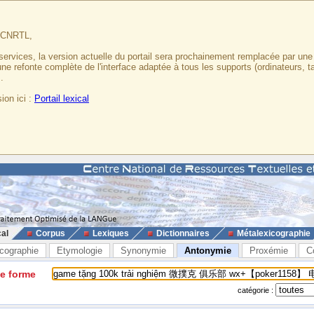
u CNRTL,
services, la version actuelle du portail sera prochainement remplacée par un
 une refonte complète de l'interface adaptée à tous les supports (ordinateurs, t
.
ion ici :
Portail lexical
cal
Corpus
Lexiques
Dictionnaires
Métalexicographie
cographie
Etymologie
Synonymie
Antonymie
Proxémie
C
ne forme
catégorie :