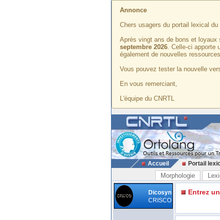
Annonce
Chers usagers du portail lexical d
Après vingt ans de bons et loyaux 
septembre 2026
. Celle-ci apporte
également de nouvelles ressources
Vous pouvez tester la nouvelle vers
En vous remerciant,
L'équipe du CNRTL
Accueil
Portail lexi
Morphologie
Lexi
Entrez u
Dicosyn
CRISCO