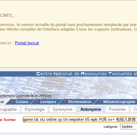
u CNRTL,
services, la version actuelle du portail sera prochainement remplacée par un
 une refonte complète de l'interface adaptée à tous les supports (ordinateurs, t
.
ion ici :
Portail lexical
cal
Corpus
Lexiques
Dictionnaires
Métalexicographie
cographie
Etymologie
Synonymie
Antonymie
Proxémie
C
ne forme
catégorie :