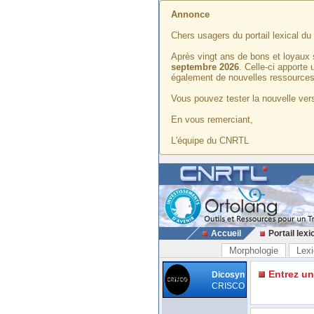
Annonce
Chers usagers du portail lexical d
Après vingt ans de bons et loyaux 
septembre 2026
. Celle-ci apporte
également de nouvelles ressources
Vous pouvez tester la nouvelle vers
En vous remerciant,
L'équipe du CNRTL
Accueil
Portail lexi
Morphologie
Lexi
Entrez u
Dicosyn
CRISCO