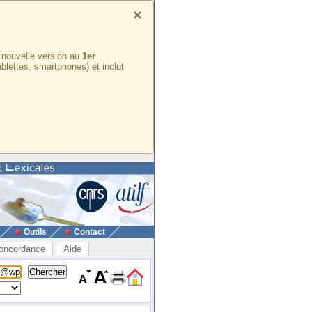
×
e nouvelle version au
1er
ablettes, smartphones) et inclut
Outils
Contact
oncordance
Aide