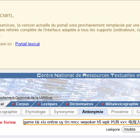
u CNRTL,
services, la version actuelle du portail sera prochainement remplacée par un
 une refonte complète de l'interface adaptée à tous les supports (ordinateurs, t
.
ion ici :
Portail lexical
cal
Corpus
Lexiques
Dictionnaires
Métalexicographie
cographie
Etymologie
Synonymie
Antonymie
Proxémie
C
ne forme
catégorie :