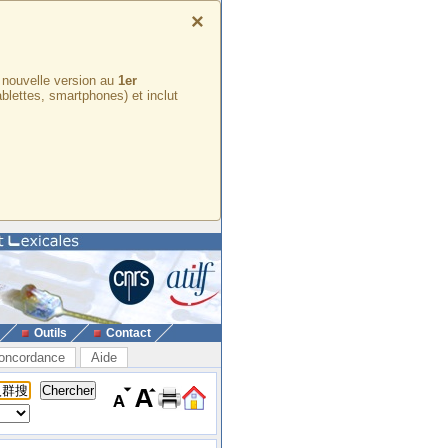
×
e nouvelle version au
1er
ablettes, smartphones) et inclut
Outils
Contact
oncordance
Aide