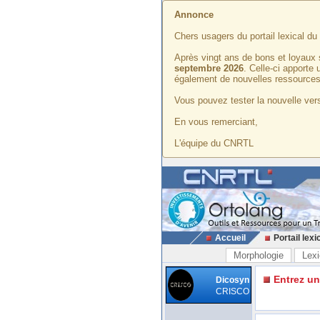
Annonce
Chers usagers du portail lexical d
Après vingt ans de bons et loyaux 
septembre 2026
. Celle-ci apporte
également de nouvelles ressources
Vous pouvez tester la nouvelle vers
En vous remerciant,
L'équipe du CNRTL
Accueil
Portail lexi
Morphologie
Lexi
Entrez u
Dicosyn
CRISCO