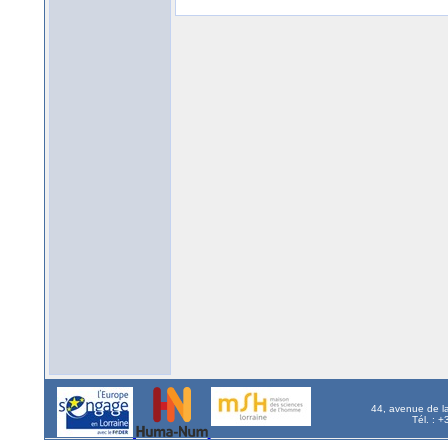
44, avenue de l
Tél. : 