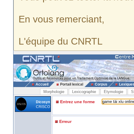
En vous remerciant,
L'équipe du CNRTL
Accueil
Portail lexical
Corpus
Lexique
Morphologie
Lexicographie
Etymologie
S
Entrez une forme
Dicosyn
CRISCO
Erreur