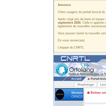
Annonce
Chers usagers du portail lexical d
Après vingt ans de bons et loyaux 
septembre 2026
. Celle-ci apporte
également de nouvelles ressources
Vous pouvez tester la nouvelle vers
En vous remerciant,
L'équipe du CNRTL
Accueil
Portail lexi
Morphologie
Lexi
Entrez u
Dicosyn
CRISCO