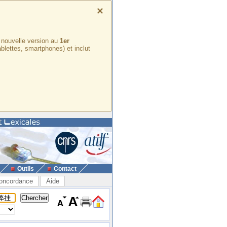
×
e nouvelle version au
1er
ablettes, smartphones) et inclut
Outils
Contact
oncordance
Aide