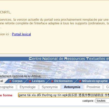
u CNRTL,
services, la version actuelle du portail sera prochainement remplacée par un
 une refonte complète de l'interface adaptée à tous les supports (ordinateurs, t
.
ion ici :
Portail lexical
cal
Corpus
Lexiques
Dictionnaires
Métalexicographie
cographie
Etymologie
Synonymie
Antonymie
Proxémie
C
ne forme
catégorie :