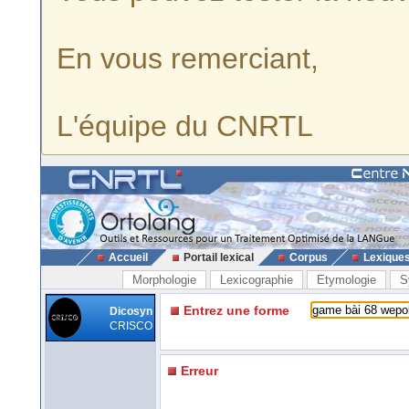
En vous remerciant,
L'équipe du CNRTL
Accueil
Portail lexical
Corpus
Lexique
Morphologie
Lexicographie
Etymologie
S
Entrez une forme
Dicosyn
CRISCO
Erreur