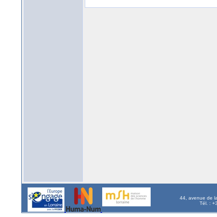
44, avenue de l
Tél. : 