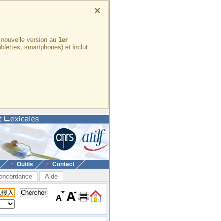
×
e nouvelle version au
1er
ablettes, smartphones) et inclut
Outils
Contact
oncordance
Aide