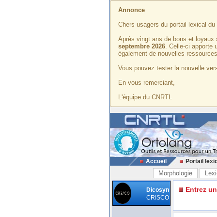
Annonce
Chers usagers du portail lexical d
Après vingt ans de bons et loyaux 
septembre 2026
. Celle-ci apporte
également de nouvelles ressources
Vous pouvez tester la nouvelle vers
En vous remerciant,
L'équipe du CNRTL
Accueil
Portail lexi
Morphologie
Lexi
Entrez u
Dicosyn
CRISCO