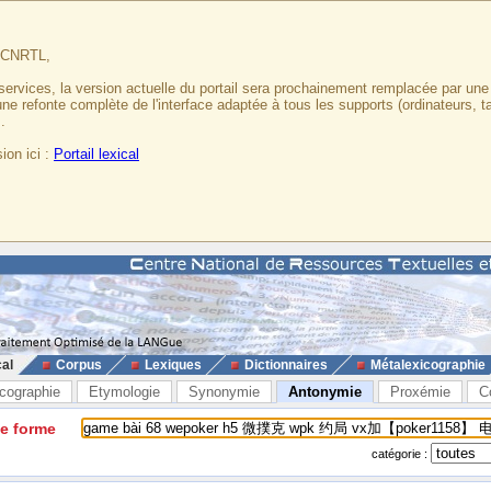
u CNRTL,
services, la version actuelle du portail sera prochainement remplacée par un
 une refonte complète de l'interface adaptée à tous les supports (ordinateurs, t
.
ion ici :
Portail lexical
cal
Corpus
Lexiques
Dictionnaires
Métalexicographie
cographie
Etymologie
Synonymie
Antonymie
Proxémie
C
ne forme
catégorie :