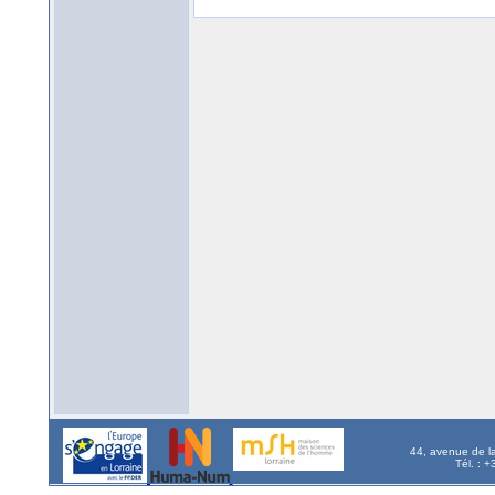
44, avenue de l
Tél. : 