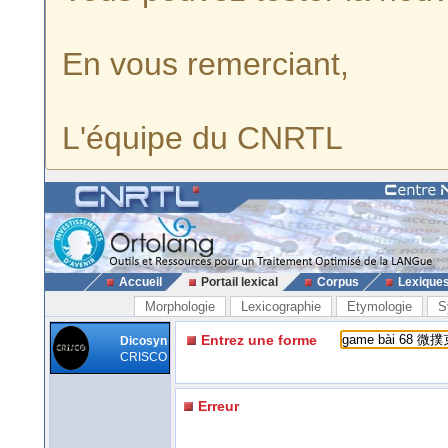
En vous remerciant,
L'équipe du CNRTL
Accueil
Portail lexical
Corpus
Lexique
Morphologie
Lexicographie
Etymologie
S
Entrez une forme
Dicosyn
CRISCO
Erreur