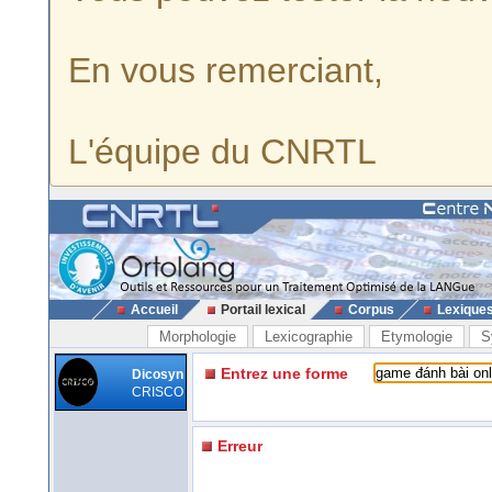
En vous remerciant,
L'équipe du CNRTL
Accueil
Portail lexical
Corpus
Lexique
Morphologie
Lexicographie
Etymologie
S
Entrez une forme
Dicosyn
CRISCO
Erreur