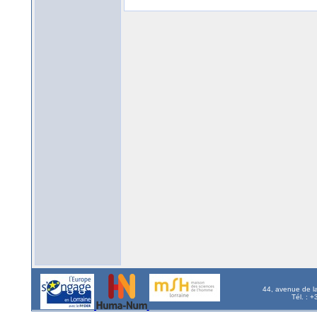
44, avenue de l
Tél. : 