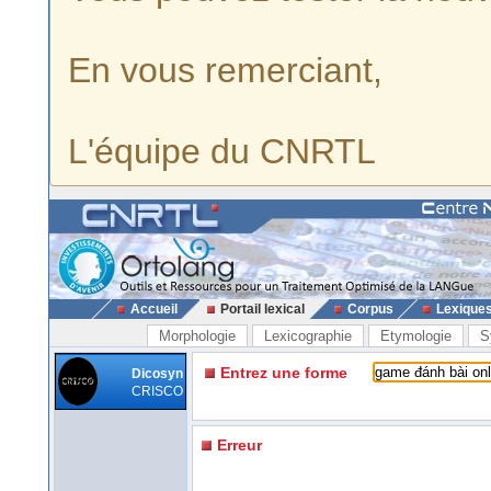
En vous remerciant,
L'équipe du CNRTL
Accueil
Portail lexical
Corpus
Lexique
Morphologie
Lexicographie
Etymologie
S
Entrez une forme
Dicosyn
CRISCO
Erreur