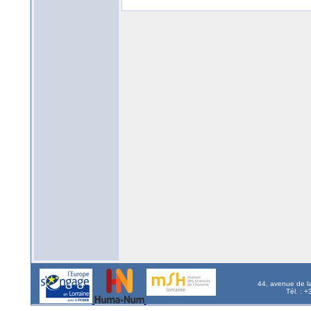
44, avenue de l
Tél. : 