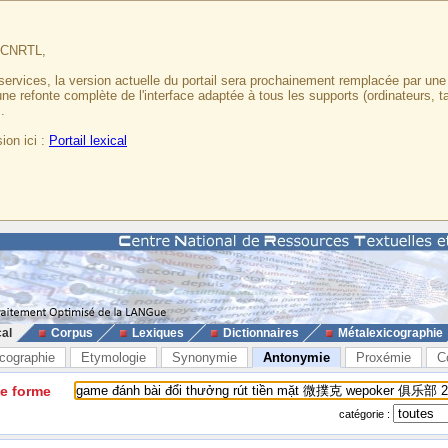
u CNRTL,
services, la version actuelle du portail sera prochainement remplacée par un
 une refonte complète de l'interface adaptée à tous les supports (ordinateurs, t
.
ion ici :
Portail lexical
cal
Corpus
Lexiques
Dictionnaires
Métalexicographie
cographie
Etymologie
Synonymie
Antonymie
Proxémie
C
ne forme
catégorie :