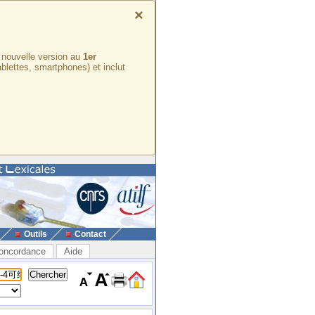
×
e nouvelle version au
1er
ablettes, smartphones) et inclut
Outils
Contact
oncordance
Aide