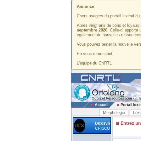
Annonce
Chers usagers du portail lexical d
Après vingt ans de bons et loyaux 
septembre 2026
. Celle-ci apporte
également de nouvelles ressources
Vous pouvez tester la nouvelle vers
En vous remerciant,
L'équipe du CNRTL
Accueil
Portail lexi
Morphologie
Lexi
Entrez u
Dicosyn
CRISCO