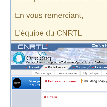
En vous remerciant,
L'équipe du CNRTL
Accueil
Portail lexical
Corpus
Lexique
Morphologie
Lexicographie
Etymologie
S
Entrez une forme
Dicosyn
CRISCO
Erreur