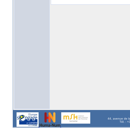
44, avenue de l
Tél. : 