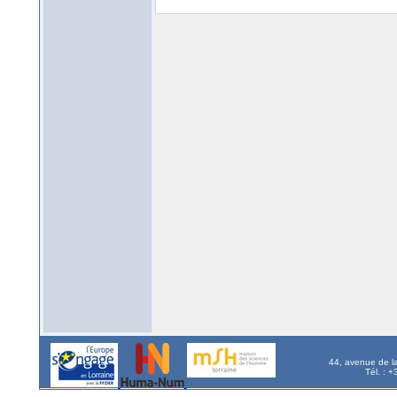
44, avenue de l
Tél. : 