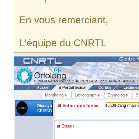
En vous remerciant,
L'équipe du CNRTL
Accueil
Portail lexical
Corpus
Lexique
Morphologie
Lexicographie
Etymologie
S
Entrez une forme
Dicosyn
CRISCO
Erreur