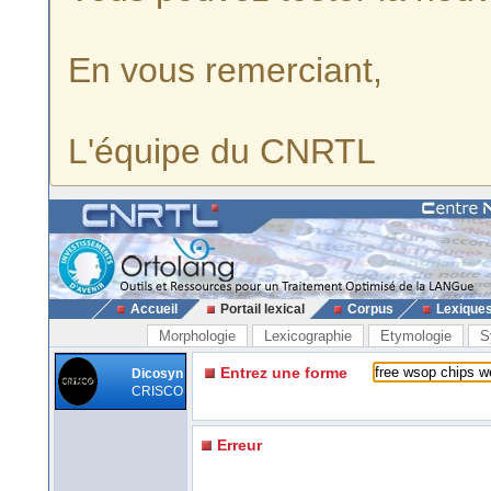
En vous remerciant,
L'équipe du CNRTL
Accueil
Portail lexical
Corpus
Lexique
Morphologie
Lexicographie
Etymologie
S
Entrez une forme
Dicosyn
CRISCO
Erreur