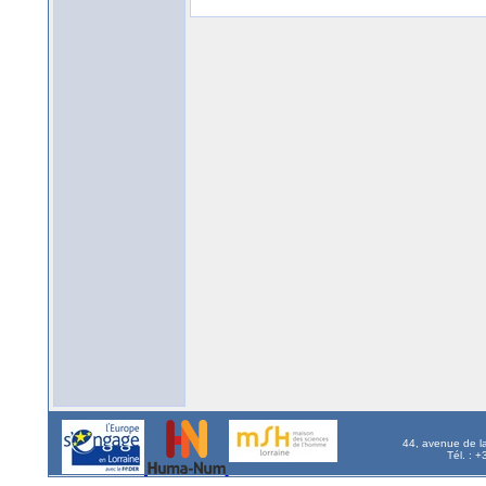
44, avenue de l
Tél. : 