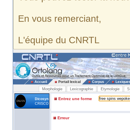
En vous remerciant,
L'équipe du CNRTL
Accueil
Portail lexical
Corpus
Lexique
Morphologie
Lexicographie
Etymologie
S
Entrez une forme
Dicosyn
CRISCO
Erreur