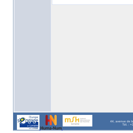
44, avenue de l
Tél. : 