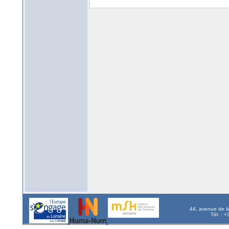
44, avenue de l
Tél. : 