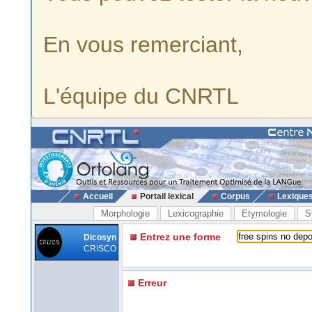
En vous remerciant,
L'équipe du CNRTL
Accueil
Portail lexical
Corpus
Lexique
Morphologie
Lexicographie
Etymologie
S
Entrez une forme
Dicosyn
CRISCO
Erreur