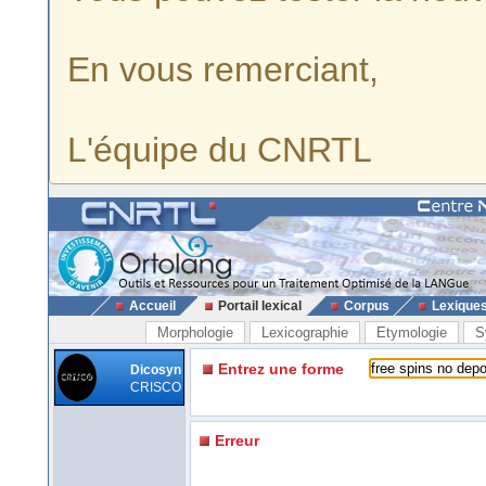
En vous remerciant,
L'équipe du CNRTL
Accueil
Portail lexical
Corpus
Lexique
Morphologie
Lexicographie
Etymologie
S
Entrez une forme
Dicosyn
CRISCO
Erreur