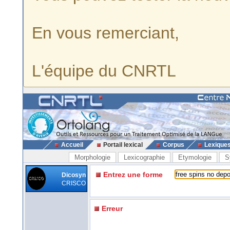
En vous remerciant,
L'équipe du CNRTL
Accueil
Portail lexical
Corpus
Lexique
Morphologie
Lexicographie
Etymologie
S
Entrez une forme
Dicosyn
CRISCO
Erreur