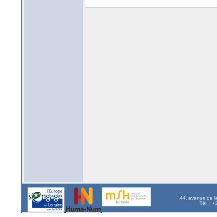
44, avenue de l
Tél. : 