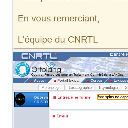
En vous remerciant,
L'équipe du CNRTL
Accueil
Portail lexical
Corpus
Lexique
Morphologie
Lexicographie
Etymologie
S
Entrez une forme
Dicosyn
CRISCO
Erreur