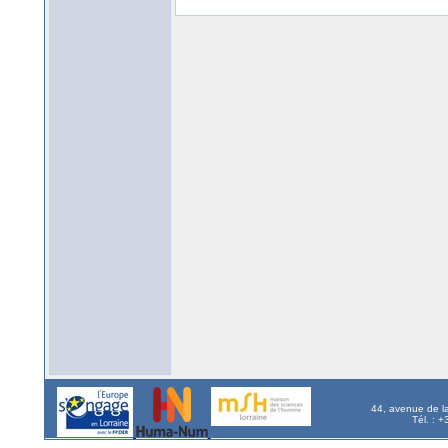
44, avenue de l
Tél. : 