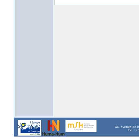
44, avenue de l
Tél. : 