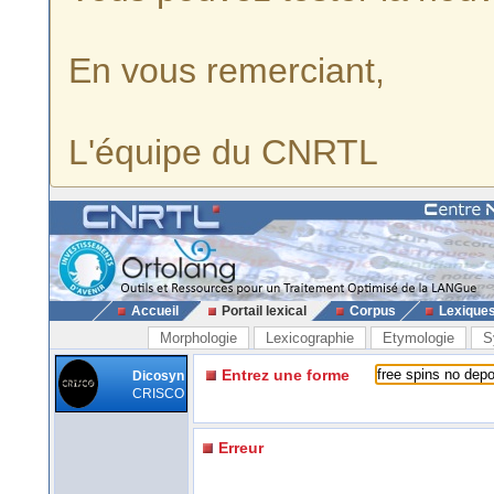
En vous remerciant,
L'équipe du CNRTL
Accueil
Portail lexical
Corpus
Lexique
Morphologie
Lexicographie
Etymologie
S
Entrez une forme
Dicosyn
CRISCO
Erreur