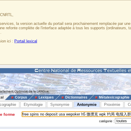
u CNRTL,
services, la version actuelle du portail sera prochainement remplacée par un
 une refonte complète de l'interface adaptée à tous les supports (ordinateurs, t
.
ion ici :
Portail lexical
cal
Corpus
Lexiques
Dictionnaires
Métalexicographie
cographie
Etymologie
Synonymie
Antonymie
Proxémie
C
ne forme
catégorie :