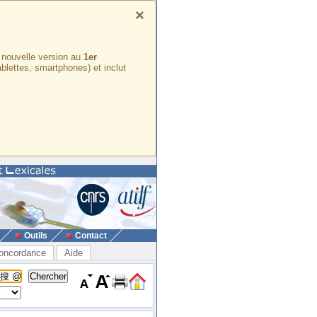
×
e nouvelle version au
1er
ablettes, smartphones) et inclut
Outils
Contact
oncordance
Aide