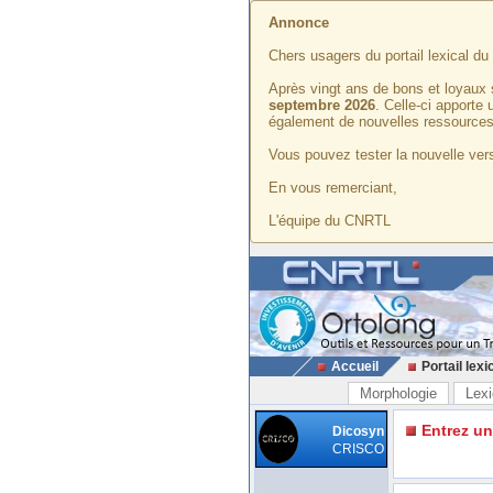
Annonce
Chers usagers du portail lexical d
Après vingt ans de bons et loyaux 
septembre 2026
. Celle-ci apporte
également de nouvelles ressources
Vous pouvez tester la nouvelle vers
En vous remerciant,
L'équipe du CNRTL
Accueil
Portail lexi
Morphologie
Lexi
Entrez u
Dicosyn
CRISCO