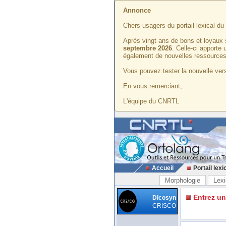
Annonce
Chers usagers du portail lexical d
Après vingt ans de bons et loyaux 
septembre 2026
. Celle-ci apporte
également de nouvelles ressources
Vous pouvez tester la nouvelle vers
En vous remerciant,
L'équipe du CNRTL
Accueil
Portail lexi
Morphologie
Lexi
Entrez u
Dicosyn
CRISCO