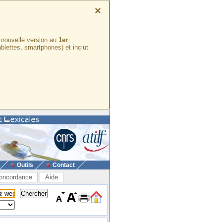
×
e nouvelle version au
1er
ablettes, smartphones) et inclut
Outils
Contact
oncordance
Aide