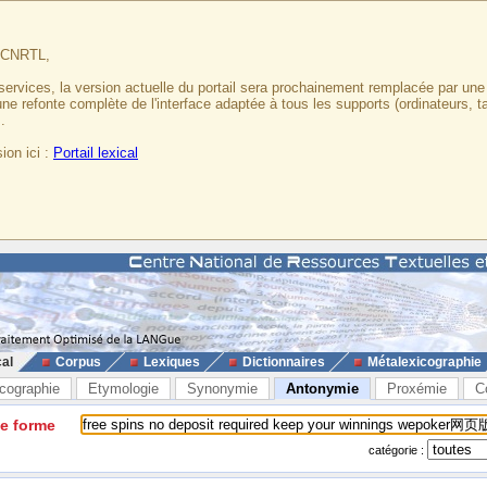
u CNRTL,
services, la version actuelle du portail sera prochainement remplacée par un
 une refonte complète de l'interface adaptée à tous les supports (ordinateurs, t
.
ion ici :
Portail lexical
cal
Corpus
Lexiques
Dictionnaires
Métalexicographie
cographie
Etymologie
Synonymie
Antonymie
Proxémie
C
ne forme
catégorie :