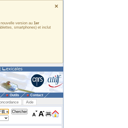
×
e nouvelle version au
1er
ablettes, smartphones) et inclut
Outils
Contact
oncordance
Aide