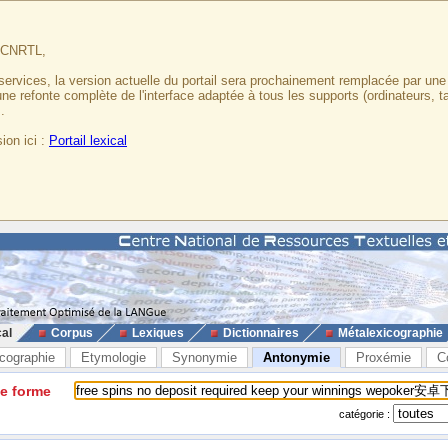
u CNRTL,
services, la version actuelle du portail sera prochainement remplacée par un
 une refonte complète de l'interface adaptée à tous les supports (ordinateurs, t
.
ion ici :
Portail lexical
cal
Corpus
Lexiques
Dictionnaires
Métalexicographie
cographie
Etymologie
Synonymie
Antonymie
Proxémie
C
ne forme
catégorie :