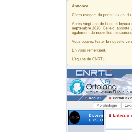
Annonce
Chers usagers du portail lexical d
Après vingt ans de bons et loyaux 
septembre 2026
. Celle-ci apporte
également de nouvelles ressources
Vous pouvez tester la nouvelle vers
En vous remerciant,
L'équipe du CNRTL
Accueil
Portail lexi
Morphologie
Lexi
Entrez u
Dicosyn
CRISCO