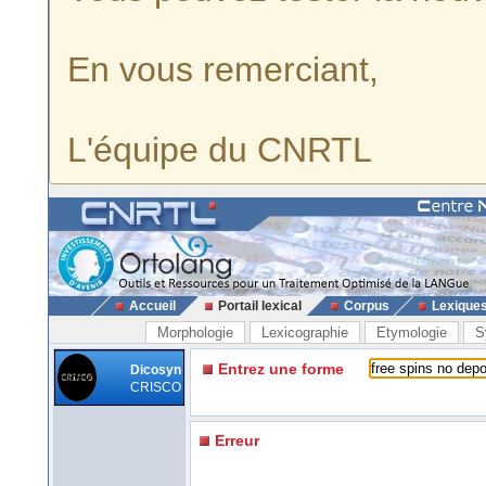
En vous remerciant,
L'équipe du CNRTL
Accueil
Portail lexical
Corpus
Lexique
Morphologie
Lexicographie
Etymologie
S
Entrez une forme
Dicosyn
CRISCO
Erreur