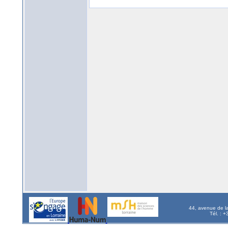
44, avenue de l
Tél. : 