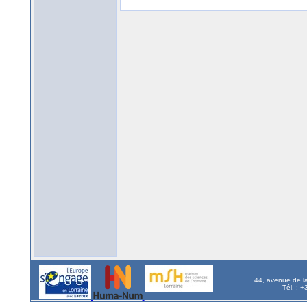
44, avenue de l
Tél. : 