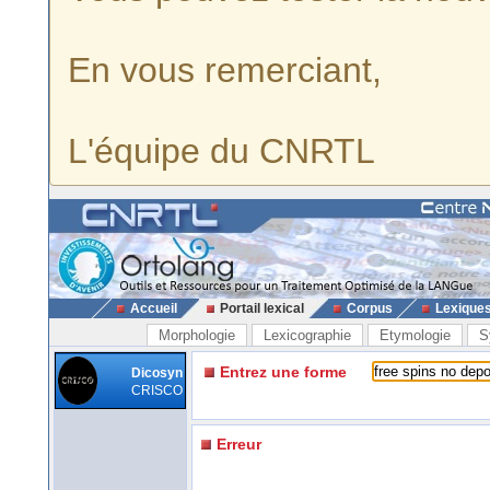
En vous remerciant,
L'équipe du CNRTL
Accueil
Portail lexical
Corpus
Lexique
Morphologie
Lexicographie
Etymologie
S
Entrez une forme
Dicosyn
CRISCO
Erreur