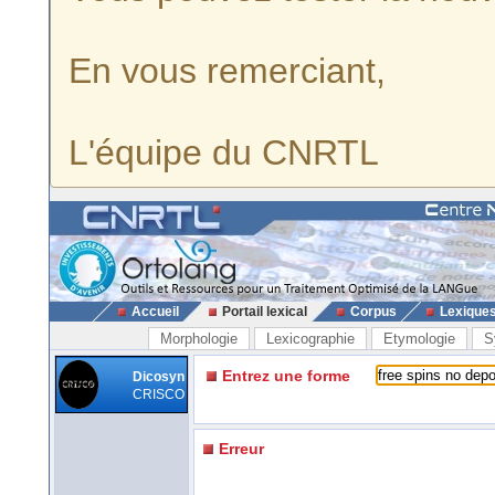
En vous remerciant,
L'équipe du CNRTL
Accueil
Portail lexical
Corpus
Lexique
Morphologie
Lexicographie
Etymologie
S
Entrez une forme
Dicosyn
CRISCO
Erreur