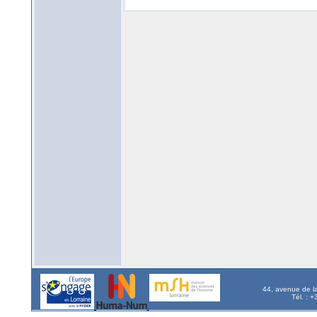
44, avenue de l
Tél. : 