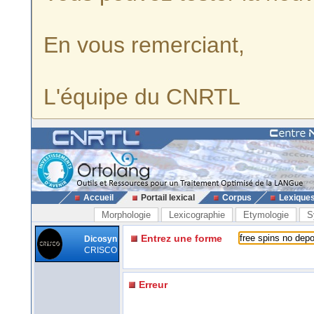
En vous remerciant,
L'équipe du CNRTL
Accueil
Portail lexical
Corpus
Lexique
Morphologie
Lexicographie
Etymologie
S
Entrez une forme
Dicosyn
CRISCO
Erreur