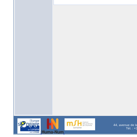
44, avenue de l
Tél. : 