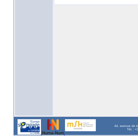
44, avenue de l
Tél. : 