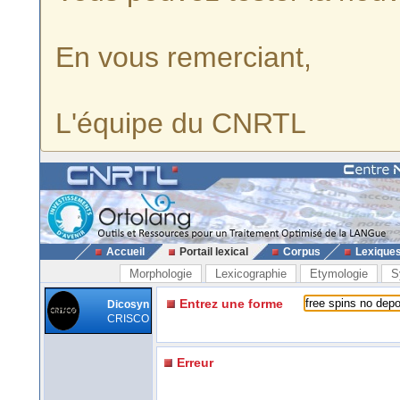
En vous remerciant,
L'équipe du CNRTL
Accueil
Portail lexical
Corpus
Lexique
Morphologie
Lexicographie
Etymologie
S
Entrez une forme
Dicosyn
CRISCO
Erreur