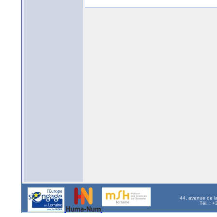
44, avenue de l
Tél. : 