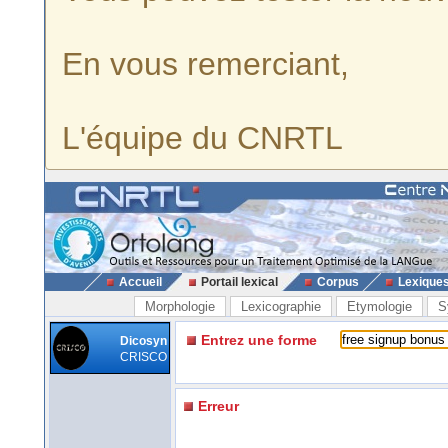
En vous remerciant,
L'équipe du CNRTL
Accueil
Portail lexical
Corpus
Lexique
Morphologie
Lexicographie
Etymologie
S
Entrez une forme
Dicosyn
CRISCO
Erreur