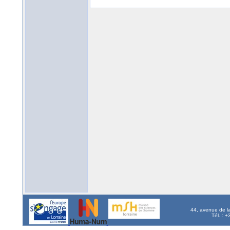
44, avenue de l
Tél. : 