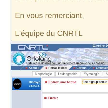
En vous remerciant,
L'équipe du CNRTL
Accueil
Portail lexical
Corpus
Lexique
Morphologie
Lexicographie
Etymologie
S
Entrez une forme
Dicosyn
CRISCO
Erreur