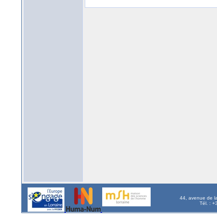
44, avenue de l
Tél. : 