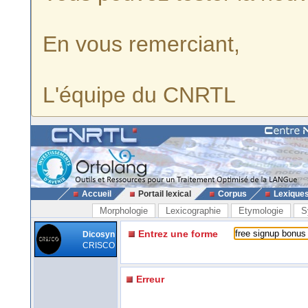
En vous remerciant,
L'équipe du CNRTL
Accueil
Portail lexical
Corpus
Lexique
Morphologie
Lexicographie
Etymologie
S
Entrez une forme
Dicosyn
CRISCO
Erreur