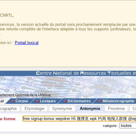
u CNRTL,
services, la version actuelle du portail sera prochainement remplacée par un
 une refonte complète de l'interface adaptée à tous les supports (ordinateurs, t
.
ion ici :
Portail lexical
cal
Corpus
Lexiques
Dictionnaires
Métalexicographie
cographie
Etymologie
Synonymie
Antonymie
Proxémie
C
ne forme
catégorie :