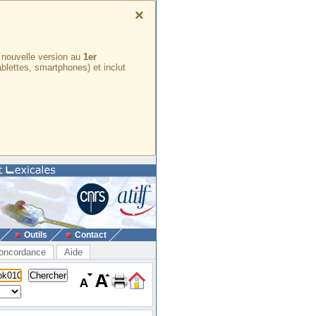
×
e nouvelle version au
1er
ablettes, smartphones) et inclut
Outils
Contact
oncordance
Aide