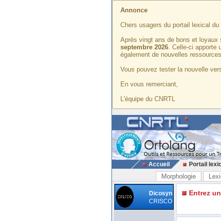
Annonce
Chers usagers du portail lexical d
Après vingt ans de bons et loyaux 
septembre 2026
. Celle-ci apporte
également de nouvelles ressources
Vous pouvez tester la nouvelle vers
En vous remerciant,
L'équipe du CNRTL
Accueil
Portail lexi
Morphologie
Lexi
Entrez u
Dicosyn
CRISCO