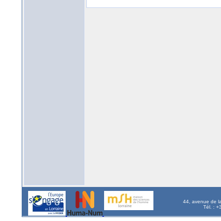
44, avenue de l
Tél. : 