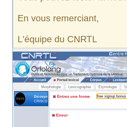
En vous remerciant,
L'équipe du CNRTL
Accueil
Portail lexical
Corpus
Lexique
Morphologie
Lexicographie
Etymologie
S
Entrez une forme
Dicosyn
CRISCO
Erreur