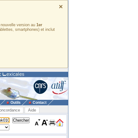
×
e nouvelle version au
1er
ablettes, smartphones) et inclut
Outils
Contact
oncordance
Aide