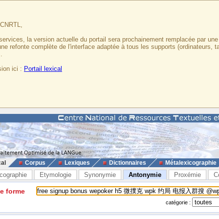
u CNRTL,
services, la version actuelle du portail sera prochainement remplacée par un
 une refonte complète de l'interface adaptée à tous les supports (ordinateurs, t
.
ion ici :
Portail lexical
cal
Corpus
Lexiques
Dictionnaires
Métalexicographie
cographie
Etymologie
Synonymie
Antonymie
Proxémie
C
ne forme
catégorie :