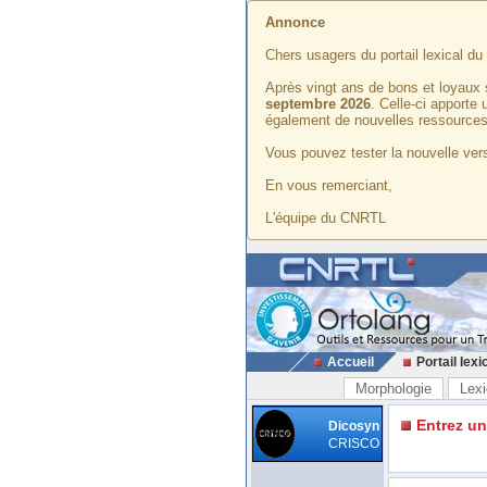
Annonce
Chers usagers du portail lexical d
Après vingt ans de bons et loyaux 
septembre 2026
. Celle-ci apporte
également de nouvelles ressources
Vous pouvez tester la nouvelle vers
En vous remerciant,
L'équipe du CNRTL
Accueil
Portail lexi
Morphologie
Lexi
Entrez u
Dicosyn
CRISCO