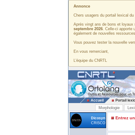
Annonce
Chers usagers du portail lexical d
Après vingt ans de bons et loyaux 
septembre 2026
. Celle-ci apporte
également de nouvelles ressources
Vous pouvez tester la nouvelle vers
En vous remerciant,
L'équipe du CNRTL
Accueil
Portail lexi
Morphologie
Lexi
Entrez u
Dicosyn
CRISCO