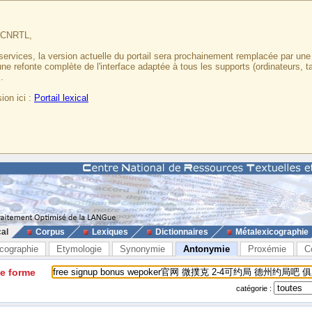
u CNRTL,
services, la version actuelle du portail sera prochainement remplacée par un
 une refonte complète de l'interface adaptée à tous les supports (ordinateurs, t
.
ion ici :
Portail lexical
cal
Corpus
Lexiques
Dictionnaires
Métalexicographie
cographie
Etymologie
Synonymie
Antonymie
Proxémie
C
ne forme
catégorie :