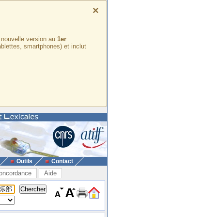
×
e nouvelle version au
1er
ablettes, smartphones) et inclut
Outils
Contact
oncordance
Aide