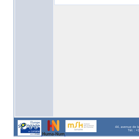
44, avenue de l
Tél. : 