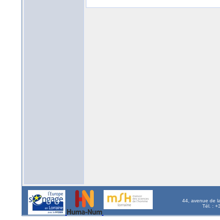
44, avenue de l
Tél. : 