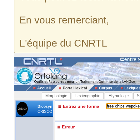
En vous remerciant,
L'équipe du CNRTL
Accueil
Portail lexical
Corpus
Lexique
Morphologie
Lexicographie
Etymologie
S
Entrez une forme
Dicosyn
CRISCO
Erreur