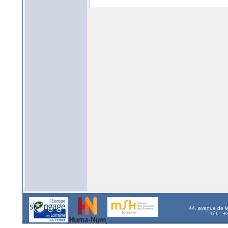
44, avenue de l
Tél. : 