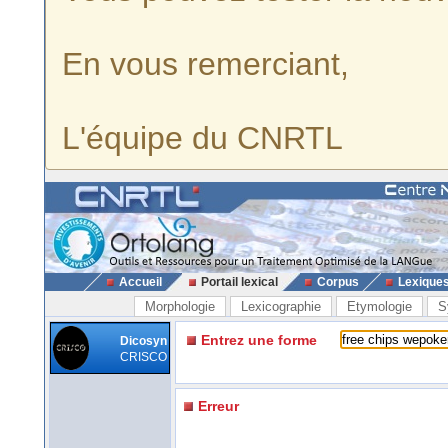
En vous remerciant,
L'équipe du CNRTL
Accueil
Portail lexical
Corpus
Lexique
Morphologie
Lexicographie
Etymologie
S
Entrez une forme
Dicosyn
CRISCO
Erreur