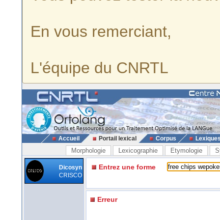
En vous remerciant,
L'équipe du CNRTL
Accueil
Portail lexical
Corpus
Lexique
Morphologie
Lexicographie
Etymologie
S
Entrez une forme
Dicosyn
CRISCO
Erreur