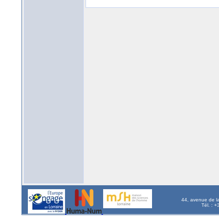
44, avenue de l
Tél. : 