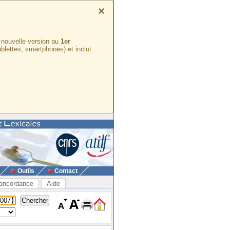
×
e nouvelle version au
1er
ablettes, smartphones) et inclut
Outils
Contact
oncordance
Aide