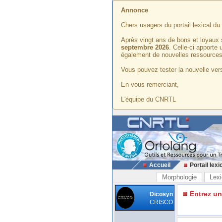
Annonce
Chers usagers du portail lexical d
Après vingt ans de bons et loyaux 
septembre 2026
. Celle-ci apporte
également de nouvelles ressources
Vous pouvez tester la nouvelle vers
En vous remerciant,
L'équipe du CNRTL
Accueil
Portail lexi
Morphologie
Lexi
Entrez u
Dicosyn
CRISCO