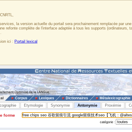
u CNRTL,
services, la version actuelle du portail sera prochainement remplacée par un
 une refonte complète de l'interface adaptée à tous les supports (ordinateurs, t
.
ion ici :
Portail lexical
cal
Corpus
Lexiques
Dictionnaires
Métalexicographie
cographie
Etymologie
Synonymie
Antonymie
Proxémie
C
ne forme
catégorie :