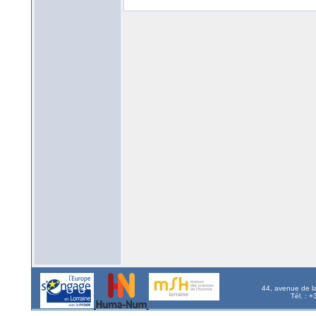
44, avenue de l
Tél. : 