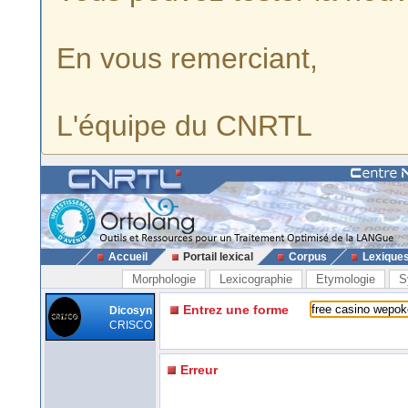
En vous remerciant,
L'équipe du CNRTL
Accueil
Portail lexical
Corpus
Lexique
Morphologie
Lexicographie
Etymologie
S
Entrez une forme
Dicosyn
CRISCO
Erreur