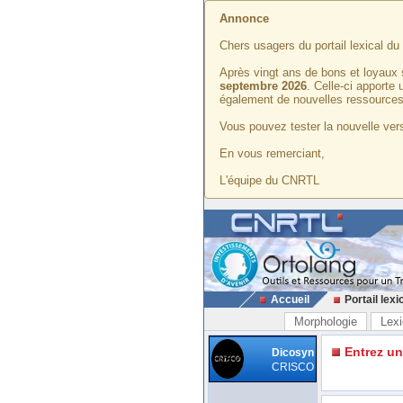
Annonce
Chers usagers du portail lexical d
Après vingt ans de bons et loyaux 
septembre 2026
. Celle-ci apporte
également de nouvelles ressources
Vous pouvez tester la nouvelle vers
En vous remerciant,
L'équipe du CNRTL
Accueil
Portail lexi
Morphologie
Lexi
Entrez u
Dicosyn
CRISCO