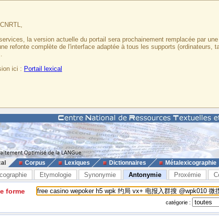
u CNRTL,
services, la version actuelle du portail sera prochainement remplacée par un
 une refonte complète de l'interface adaptée à tous les supports (ordinateurs, t
.
ion ici :
Portail lexical
cal
Corpus
Lexiques
Dictionnaires
Métalexicographie
cographie
Etymologie
Synonymie
Antonymie
Proxémie
C
ne forme
catégorie :