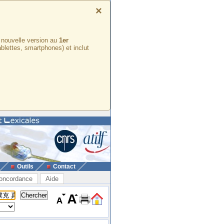
×
e nouvelle version au
1er
ablettes, smartphones) et inclut
Outils
Contact
oncordance
Aide