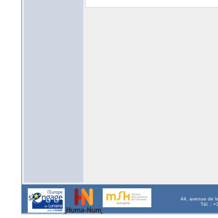
44, avenue de l
Tél. : 