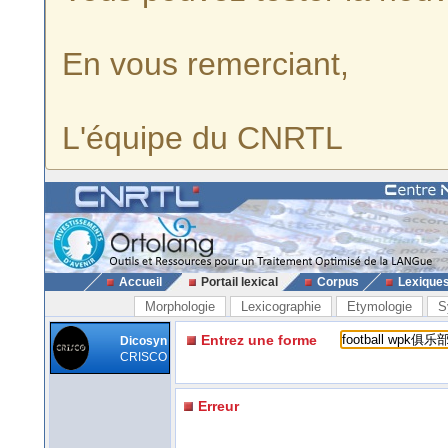
En vous remerciant,
L'équipe du CNRTL
Accueil
Portail lexical
Corpus
Lexique
Morphologie
Lexicographie
Etymologie
S
Entrez une forme
Dicosyn
CRISCO
Erreur