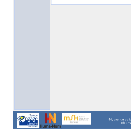
44, avenue de l
Tél. : 