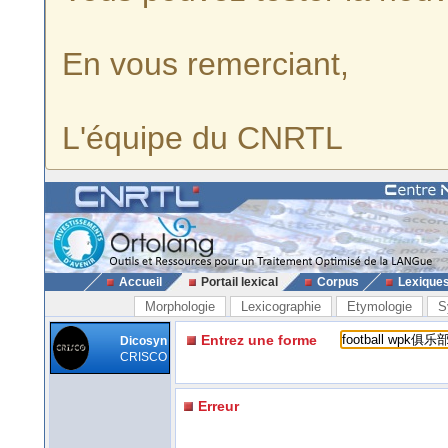
En vous remerciant,
L'équipe du CNRTL
Accueil
Portail lexical
Corpus
Lexique
Morphologie
Lexicographie
Etymologie
S
Entrez une forme
Dicosyn
CRISCO
Erreur