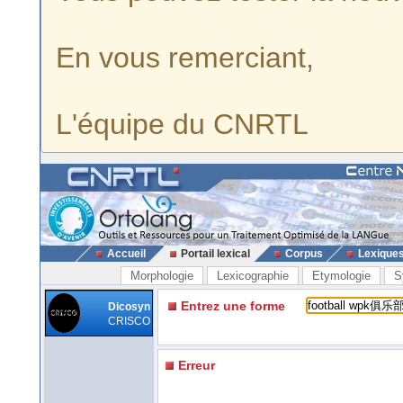
En vous remerciant,
L'équipe du CNRTL
Accueil
Portail lexical
Corpus
Lexique
Morphologie
Lexicographie
Etymologie
S
Entrez une forme
Dicosyn
CRISCO
Erreur