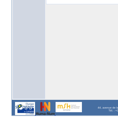
44, avenue de l
Tél. : 