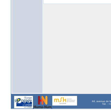
44, avenue de l
Tél. : 