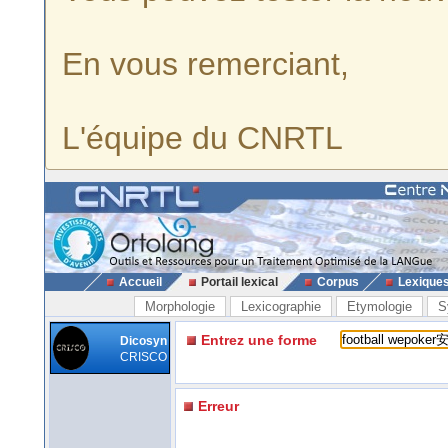
En vous remerciant,
L'équipe du CNRTL
Accueil
Portail lexical
Corpus
Lexique
Morphologie
Lexicographie
Etymologie
S
Entrez une forme
Dicosyn
CRISCO
Erreur