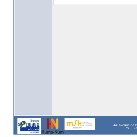
44, avenue de l
Tél. : 