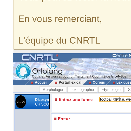
En vous remerciant,
L'équipe du CNRTL
Accueil
Portail lexical
Corpus
Lexique
Morphologie
Lexicographie
Etymologie
S
Entrez une forme
Dicosyn
CRISCO
Erreur