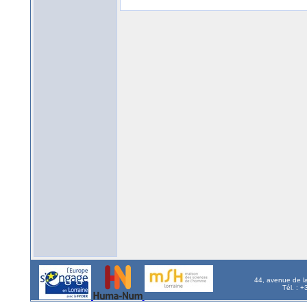
44, avenue de l
Tél. : 