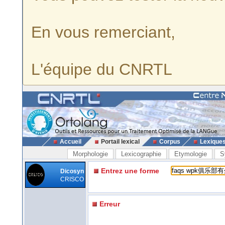
En vous remerciant,
L'équipe du CNRTL
Accueil
Portail lexical
Corpus
Lexique
Morphologie
Lexicographie
Etymologie
S
Entrez une forme
Dicosyn
CRISCO
Erreur