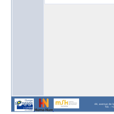
44, avenue de l
Tél. : 