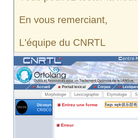
En vous remerciant,
L'équipe du CNRTL
Accueil
Portail lexical
Corpus
Lexique
Morphologie
Lexicographie
Etymologie
S
Entrez une forme
Dicosyn
CRISCO
Erreur